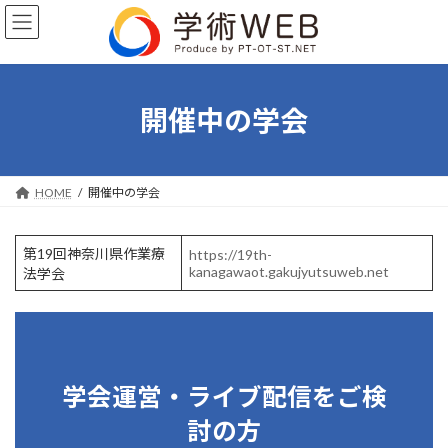
コ
ナ
ン
ビ
テ
ゲ
ン
ー
ツ
シ
へ
ョ
開催中の学会
ス
ン
キ
に
ッ
移
プ
動
HOME
開催中の学会
第19回神奈川県作業療
https://19th-
kanagawaot.gakujyutsuweb.net
法学会
学会運営・ライブ配信をご検
討の方